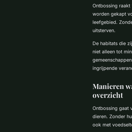
Ontbossing raakt
worden gekapt vo
leefgebied. Zond
uitsterven.
De habitats die z
niet alleen tot m
gemeenschappen e
ingrijpende veran
Manieren wa
overzicht
Ontbossing gaat v
dieren. Zonder hu
ook met voedselt