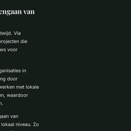
gengaan van
dwijd. Via
rojecten die
uws voor
ganisaties in
ing door
werken met lokale
en, waardoor
n.
gaan van
lokaal niveau. Zo