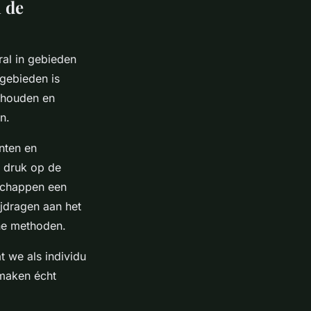
 de
ral in gebieden
gebieden is
behouden en
n.
nten en
 druk op de
schappen een
ijdragen aan het
rne methoden.
t we als individu
maken écht