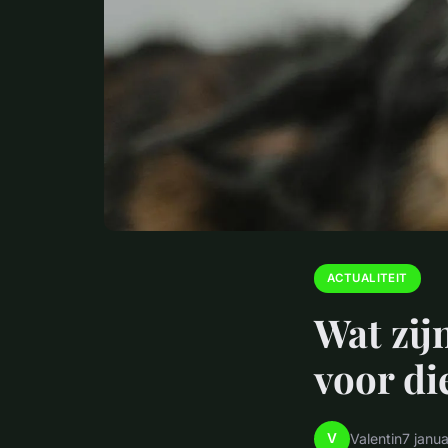
ACTUALITEIT
Wat zij
voor di
V
Valentin
7 janu