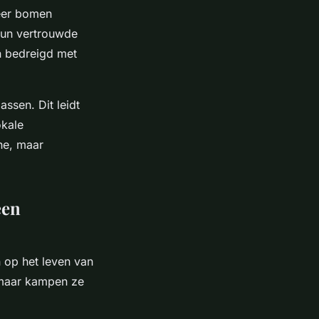
neer bomen
hun vertrouwde
n bedreigd met
ssen. Dit leidt
okale
he, maar
een
n op het leven van
, maar kampen ze