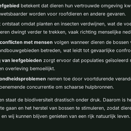
eefgebied
betekent dat dieren hun vertrouwde omgeving kwi
wetsbaarder worden voor roofdieren en andere gevaren.
t
ontstaat omdat planten en insecten verdwijnen, wat de vo
ieren dwingt verder te trekken, vaak richting menselijke ned
onflicten met mensen
volgen wanneer dieren de bossen v
andbouwgebieden betreden, wat leidt tot gevaarlijke confron
 van leefgebieden
zorgt ervoor dat populaties geïsoleerd 
en overleving bemoeilijkt.
zondheidsproblemen
nemen toe door voortdurende verande
oenemende concurrentie om schaarse hulpbronnen.
n staat de biodiversiteit drastisch onder druk. Daarom is h
te gaan en het herstel van bossen te stimuleren, zodat dier
n wij kunnen blijven genieten van een rijk natuurlijk leven.