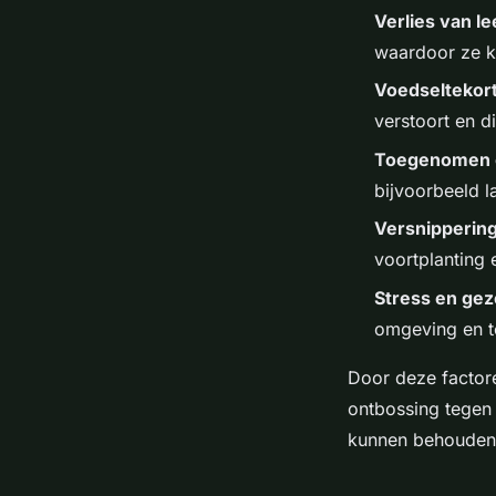
Verlies van l
waardoor ze k
Voedseltekor
verstoort en d
Toegenomen c
bijvoorbeeld l
Versnippering
voortplanting 
Stress en ge
omgeving en t
Door deze factore
ontbossing tegen 
kunnen behouden e