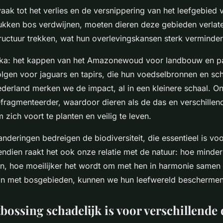
vaak tot het verlies en de versnippering van het leefgebied 
ukken bos verdwijnen, moeten dieren deze gebieden verlat
tructuur trekken, wat hun overlevingskansen sterk verminder
ka: het kappen van het Amazonewoud voor landbouw en pa
olgen voor jaguars en tapirs, die hun voedselbronnen en sch
ederland merken we de impact, al in een kleinere schaal. O
fragmenteerder, waardoor dieren als de das en verschillen
zich voort te planten en veilig te leven.
deringen bedreigen de biodiversiteit, die essentieel is v
dien raakt het ook onze relatie met de natuur: hoe minder
n, hoe moeilijker het wordt om met hen in harmonie samen 
n met bosgebieden, kunnen we hun leefwereld beschermen 
ossing schadelijk is voor verschillende 