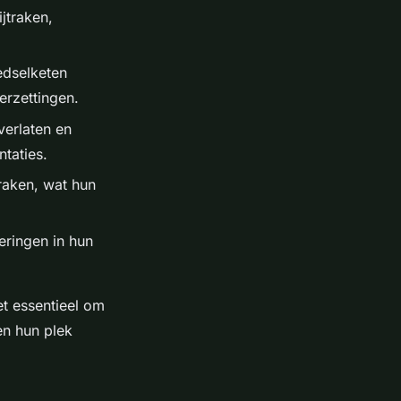
jtraken,
edselketen
erzettingen.
erlaten en
taties.
raken, wat hun
ringen in hun
et essentieel om
en hun plek