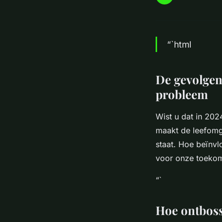
“`html
De gevolgen
probleem
Wist u dat in 202
maakt de leefomge
staat. Hoe beïnvlo
voor onze toeko
“`
Hoe ontboss