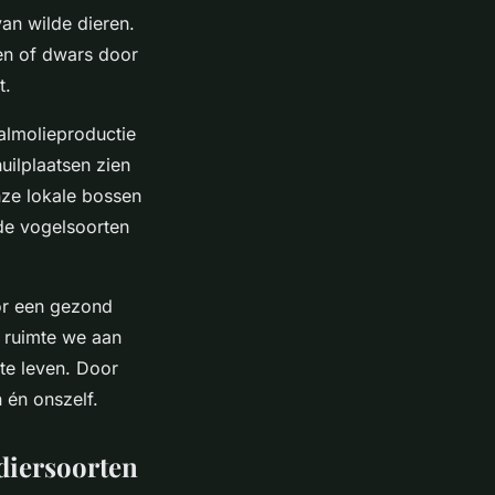
van wilde dieren.
en of dwars door
t.
lmolieproductie
uilplaatsen zien
nze lokale bossen
de vogelsoorten
oor een gezond
 ruimte we aan
te leven. Door
én onszelf.
diersoorten