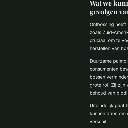
Wat we kunn
gevolgen va
Ontbossing heeft 
zoals Zuid-Ameri
cruciaal om te vo
herstellen van bo
Duurzame palmoli
consumenten bewu
bossen verminder
grote rol. Zij zi
behoud van biodiv
Uiteindelijk gaat 
kunnen doen om d
verschil.