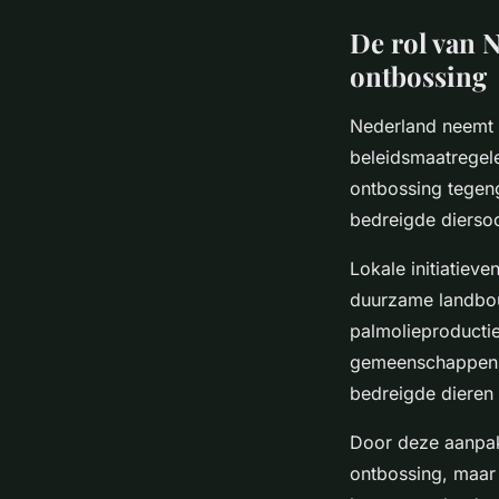
De rol van N
ontbossing
Nederland neemt e
beleidsmaatregele
ontbossing tegeng
bedreigde diersoo
Lokale initiatieve
duurzame landbou
palmolieproducti
gemeenschappen z
bedreigde dieren 
Door deze aanpak 
ontbossing, maar